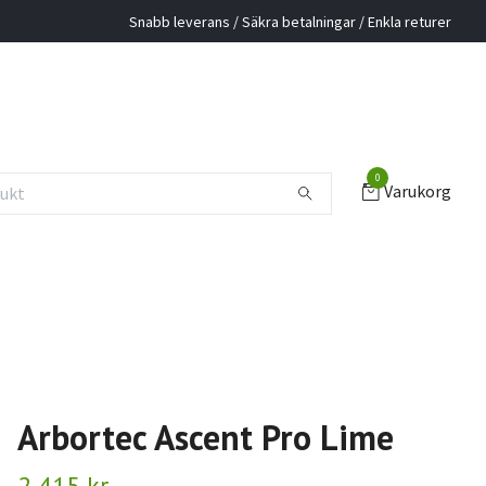
Snabb leverans / Säkra betalningar / Enkla returer
0
Varukorg
Arbortec Ascent Pro Lime
2 415 kr