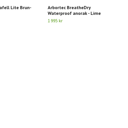
afell Lite Brun-
Arbortec BreatheDry
Arb
Waterproof anorak - Lime
Wat
1 995 kr
1 99