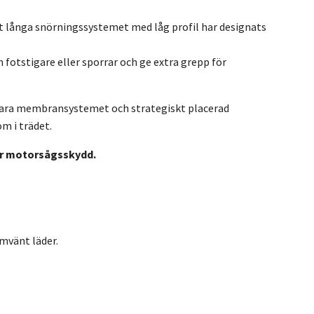
et långa snörningssystemet med låg profil har designats
otstigare eller sporrar och ge extra grepp för
bara membransystemet och strategiskt placerad
m i trädet.
ler motorsågsskydd.
omvänt läder.