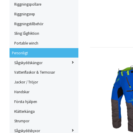
Riggningspollare
Riggningsrep
Riggningstillbehör
Sling lågfriktion
Portable winch
Personligt
Sågskyddskängor
Vattenflaskor & Termosar
Jackor / Tröjor
Handskar
Första hjälpen
Klätterkänga
Strumpor
Sågskyddsbyxor