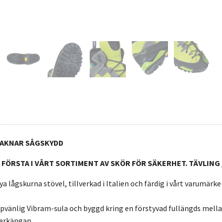
SAKNAR SÅGSKYDD
 FÖRSTA I VÅRT SORTIMENT AV SKÖR FÖR SÄKERHET. TÄVLING
nya lågskurna stövel, tillverkad i Italien och färdig i vårt varum
vänlig Vibram-sula och byggd kring en förstyvad fullängds mellan
terkängan.