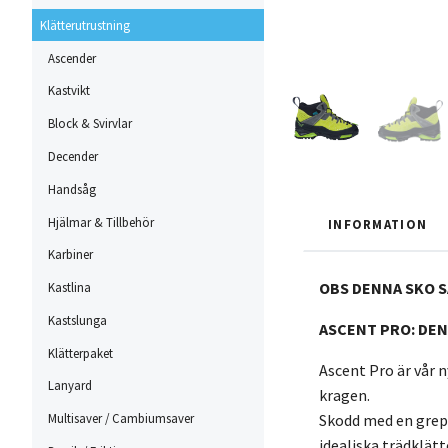
Klätterutrustning
Ascender
Kastvikt
Block & Svirvlar
Decender
Handsåg
Hjälmar & Tillbehör
INFORMATION
Karbiner
OBS DENNA SKO 
Kastlina
Kastslunga
ASCENT PRO: DEN
Klätterpaket
Ascent Pro är vår 
Lanyard
kragen.
Skodd med en grepp
Multisaver / Cambiumsaver
idealiska trädklät