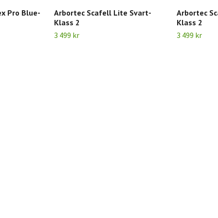
ex Pro Blue-
Arbortec Scafell Lite Svart-
Arbortec Sc
Klass 2
Klass 2
3 499 kr
3 499 kr