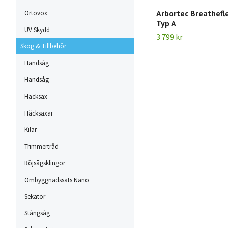
Arbortec Breathefl
Ortovox
Typ A
UV Skydd
3 799 kr
Skog & Tillbehör
Handsåg
Handsåg
Häcksax
Häcksaxar
Kilar
Trimmertråd
Röjsågsklingor
Ombyggnadssats Nano
Sekatör
Stångsåg