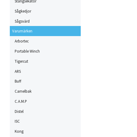
Stångsekatör
Sågkedjor
Sågsvärd
Varumärken
Arbortec
Portable Winch
Tigercut
ARS
Buff
Camelbak
C.A.M.P
Distel
ISC
Kong