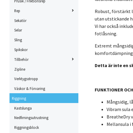
Prusik / Friktionsrep
Rep
Robust, förstärkt 
utan utstickande hå
Sekatör
Vi har också inklu
Selar
fotlåsning.
Sling
Extremt mångsidig
Spikskor
komfortdämpning, ä
Tillbehör
Detta är inte en 
Zipline
Verktygsstropp
Väskor & Förvaring
FUNKTIONER OCH
Riggning
Mångsidig, l
Kastslunga
Vibram sula 
BreatheDry 
Nedfirningsutrustning
Mellansula i f
Riggningsblock