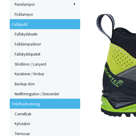
Pannlampor
Ficklampor
Fallskydd
Fallskyddssele
Falldämparlinor
Fallskyddspaket
Stödlinor / Lanyard
Karabiner / Krokar
Backup-don
Nedfirningsdon / Descender
Friluftsutrustning
Camelbak
Kylväskor
Termosar