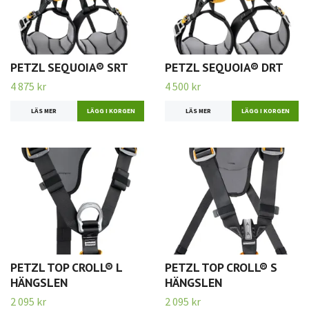
PETZL SEQUOIA® SRT
PETZL SEQUOIA® DRT
4 875 kr
4 500 kr
LÄS MER
LÄGG I KORGEN
LÄS MER
LÄGG I KORGEN
PETZL TOP CROLL® L
PETZL TOP CROLL® S
HÄNGSLEN
HÄNGSLEN
2 095 kr
2 095 kr