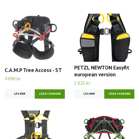
PETZL NEWTON Easyfit
C.A.M.P Tree Access - ST
european version
4 090 kr
1 625 kr
LÄS MER
LÄGG I KORGEN
LÄS MER
LÄGG I KORGEN