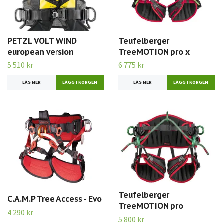
PETZL VOLT WIND
Teufelberger
european version
TreeMOTION pro x
5 510 kr
6 775 kr
LÄS MER
LÄGG I KORGEN
LÄS MER
LÄGG I KORGEN
Teufelberger
C.A.M.P Tree Access - Evo
TreeMOTION pro
4 290 kr
5 800 kr