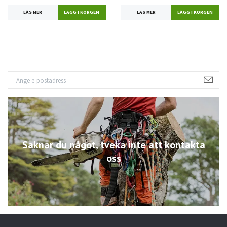
LÄS MER
LÄS MER
Saknar du något, tveka inte att kontakta
oss