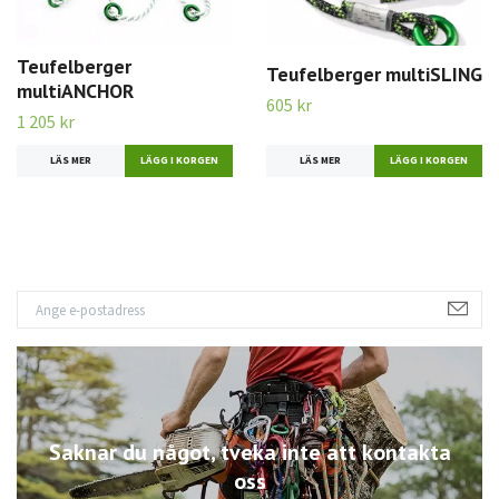
Teufelberger
Teufelberger multiSLING
multiANCHOR
605 kr
1 205 kr
LÄS MER
LÄGG I KORGEN
LÄS MER
LÄGG I KORGEN
Saknar du något, tveka inte att kontakta
oss