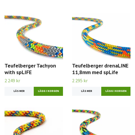
Teufelberger Tachyon
Teufelberger drenaLINE
with spLIFE
11,8mm med spLife
2 249 kr
2 295 kr
LÄS MER
LÄGG I KORGEN
LÄS MER
LÄGG I KORGEN