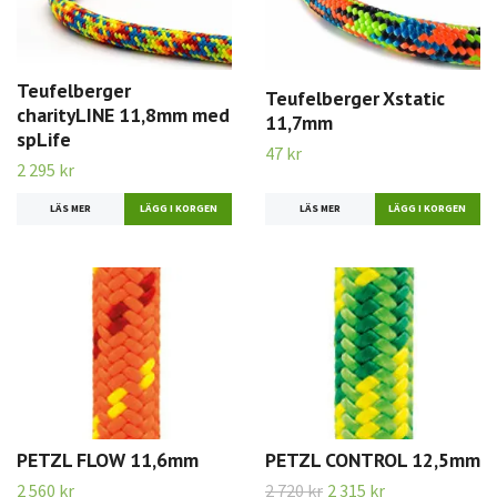
Teufelberger
Teufelberger Xstatic
charityLINE 11,8mm med
11,7mm
spLife
47 kr
2 295 kr
LÄS MER
LÄS MER
LÄGG I KORGEN
PETZL FLOW 11,6mm
PETZL CONTROL 12,5mm
2 560 kr
2 720 kr
2 315 kr