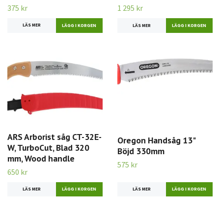
375 kr
1 295 kr
LÄS MER
LÄS MER
ARS Arborist såg CT-32E-
Oregon Handsåg 13"
W, TurboCut, Blad 320
Böjd 330mm
mm, Wood handle
575 kr
650 kr
LÄS MER
LÄS MER