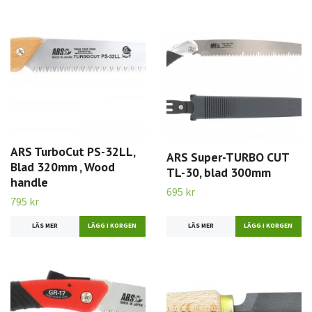
ARS TurboCut PS-32LL,
ARS Super-TURBO CUT
Blad 320mm , Wood
TL-30, blad 300mm
handle
695 kr
795 kr
LÄS MER
LÄS MER