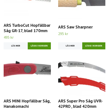
ARS TurboCut Hopfällbar
ARS Saw Sharpner
Såg GR-17, blad 170mm
295 kr
495 kr
LÄS MER
LÄS MER
ARS MINI Hopfällbar Såg,
ARS Super Pro Såg UVR-
Hanakomachi
42PRO , blad 420mm