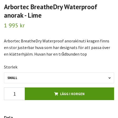
Arbortec BreatheDry Waterproof
anorak - Lime
1 995 kr
Arbortec BreatheDry Waterproof anorakInuti kragen finns
en stor justerbar huva som har designats för att passa över
en klätterhjälm. Huvan har en trådbunden top
Storlek
SMALL
LÄGG I KORGEN
Dela