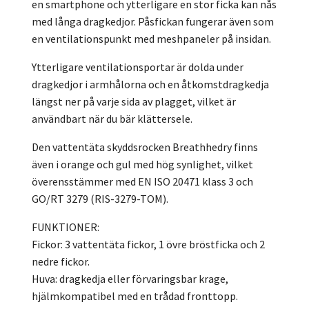
en smartphone och ytterligare en stor ficka kan nås
med långa dragkedjor. Påsfickan fungerar även som
en ventilationspunkt med meshpaneler på insidan.
Ytterligare ventilationsportar är dolda under
dragkedjor i armhålorna och en åtkomstdragkedja
längst ner på varje sida av plagget, vilket är
användbart när du bär klättersele.
Den vattentäta skyddsrocken Breathhedry finns
även i orange och gul med hög synlighet, vilket
överensstämmer med EN ISO 20471 klass 3 och
GO/RT 3279 (RIS-3279-TOM).
FUNKTIONER:
Fickor: 3 vattentäta fickor, 1 övre bröstficka och 2
nedre fickor.
Huva: dragkedja eller förvaringsbar krage,
hjälmkompatibel med en trådad fronttopp.