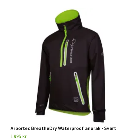
Arbortec BreatheDry Waterproof anorak - Svart
A
O
1 995 kr