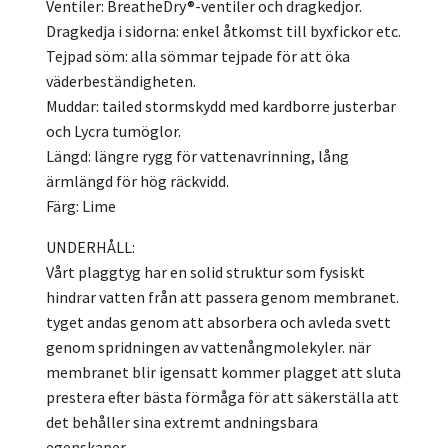
Ventiler: BreatheDry®-ventiler och dragkedjor.
Dragkedja i sidorna: enkel åtkomst till byxfickor etc.
Tejpad söm: alla sömmar tejpade för att öka
väderbeständigheten.
Muddar: tailed stormskydd med kardborre justerbar
och Lycra tumöglor.
Längd: längre rygg för vattenavrinning, lång
ärmlängd för hög räckvidd.
Färg: Lime
UNDERHÅLL:
Vårt plaggtyg har en solid struktur som fysiskt
hindrar vatten från att passera genom membranet.
tyget andas genom att absorbera och avleda svett
genom spridningen av vattenångmolekyler. när
membranet blir igensatt kommer plagget att sluta
prestera efter bästa förmåga för att säkerställa att
det behåller sina extremt andningsbara
egenskaper.