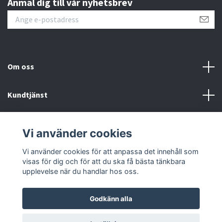
Anmäl dig till vår nyhetsbrev
Om oss
Kundtjänst
Information
Vi använder cookies
Sociala medier
Vi använder cookies för att anpassa det innehåll som
visas för dig och för att du ska få bästa tänkbara
upplevelse när du handlar hos oss.
Godkänn alla
© 2026 Proclimber