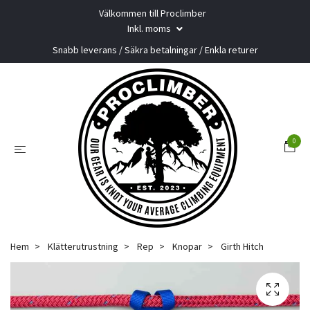
Välkommen till Proclimber
Inkl. moms
Snabb leverans / Säkra betalningar / Enkla returer
0
Hem
Klätterutrustning
Rep
Knopar
Girth Hitch