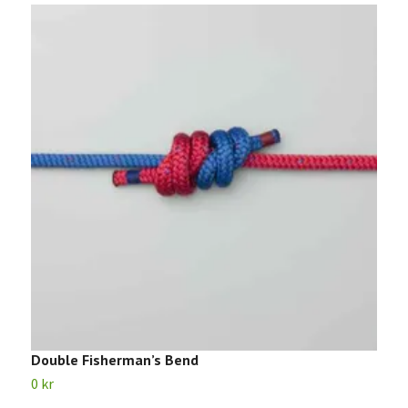
Double Fisherman’s Bend
S
0 kr
0