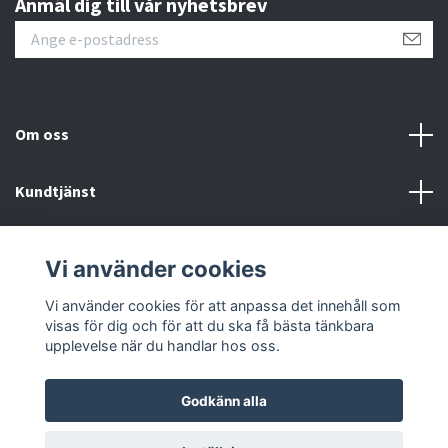
Anmäl dig till vår nyhetsbrev
Om oss
Kundtjänst
Information
Vi använder cookies
Sociala medier
Vi använder cookies för att anpassa det innehåll som
visas för dig och för att du ska få bästa tänkbara
upplevelse när du handlar hos oss.
Godkänn alla
© 2026 Proclimber