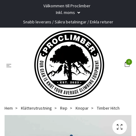
Välkommen till Proclimber
Inkl. moms
Snabb leverans / Säkra betalningar / Enkla returer
0
Hem
Klätterutrustning
Rep
Knopar
Timber Hitch