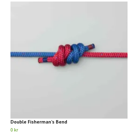
Double Fisherman’s Bend
P
0 kr
0