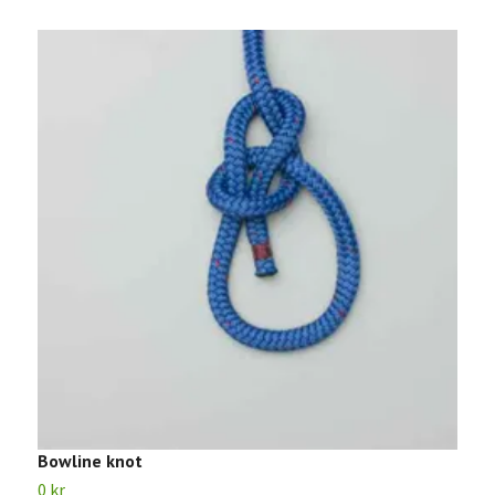
Bowline knot
Q
0 kr
0