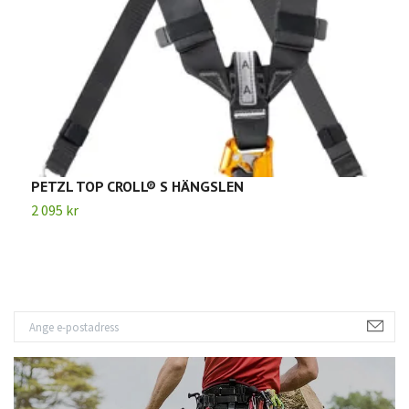
PETZL TOP CROLL® S HÄNGSLEN
P
2 095 kr
2