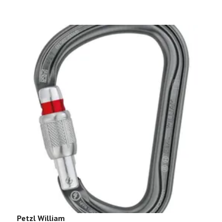
Petzl William
L