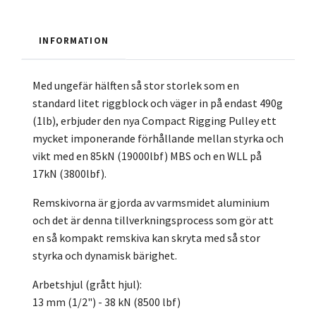
INFORMATION
Med ungefär hälften så stor storlek som en
standard litet riggblock och väger in på endast 490g
(1lb), erbjuder den nya Compact Rigging Pulley ett
mycket imponerande förhållande mellan styrka och
vikt med en 85kN (19000lbf) MBS och en WLL på
17kN (3800lbf).
Remskivorna är gjorda av varmsmidet aluminium
och det är denna tillverkningsprocess som gör att
en så kompakt remskiva kan skryta med så stor
styrka och dynamisk bärighet.
Arbetshjul (grått hjul):
13 mm (1/2") - 38 kN (8500 lbf)