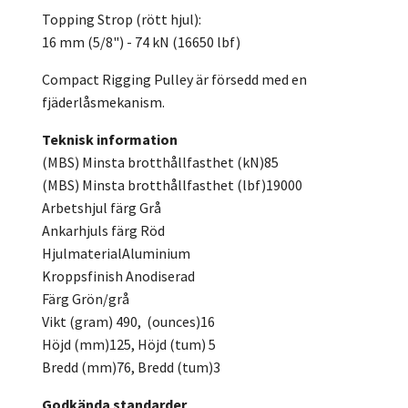
Topping Strop (rött hjul):
16 mm (5/8") - 74 kN (16650 lbf)
Compact Rigging Pulley är försedd med en
fjäderlåsmekanism.
Teknisk information
(MBS) Minsta brotthållfasthet (kN)85
(MBS) Minsta brotthållfasthet (lbf)19000
Arbetshjul färg Grå
Ankarhjuls färg Röd
HjulmaterialAluminium
Kroppsfinish Anodiserad
Färg Grön/grå
Vikt (gram) 490, (ounces)16
Höjd (mm)125, Höjd (tum) 5
Bredd (mm)76, Bredd (tum)3
Godkända standarder