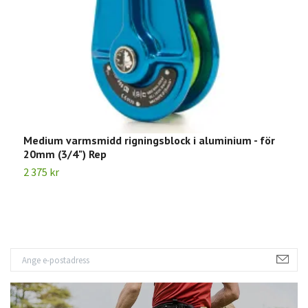
Medium varmsmidd rigningsblock i aluminium - för
S
20mm (3/4") Rep
2
2 375 kr
2