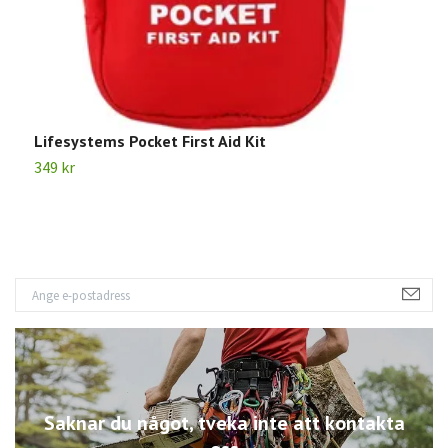
Lifesystems Pocket First Aid Kit
P
349 kr
1
Saknar du något, tveka inte att kontakta