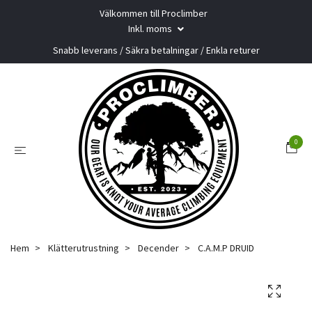
Välkommen till Proclimber
Inkl. moms
Snabb leverans / Säkra betalningar / Enkla returer
0
Hem
Klätterutrustning
Decender
C.A.M.P DRUID