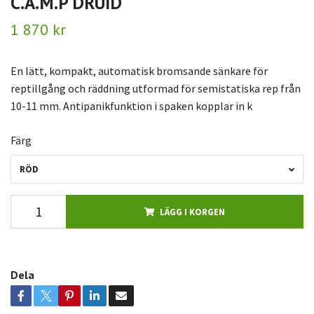
C.A.M.P DRUID
1 870 kr
En lätt, kompakt, automatisk bromsande sänkare för
reptillgång och räddning utformad för semistatiska rep från
10-11 mm. Antipanikfunktion i spaken kopplar in k
Färg
RÖD
LÄGG I KORGEN
Dela