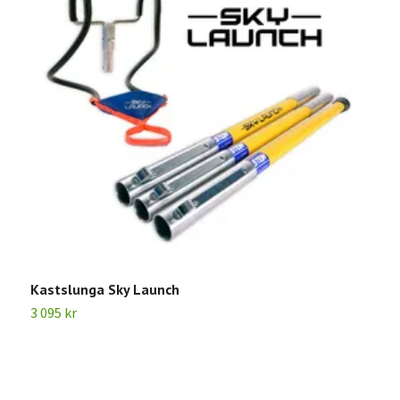
Kastslunga Sky Launch
S
3 095 kr
9