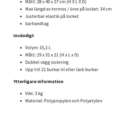
Mått: 28 x 40 x 27 cm (H X L X D)
Max längd av termos / övre på locket: 34 cm
Justerbar elastik på locket
bärhandtag
Invändigt
Volym: 15,1 L
Mått: 19 x 31 x 21 (H x L x D)
Dubbel vägg isolering
Upp till 21 burkar öl eller läsk burkar
Ytterligare information
Vikt: 3 kg
Material: Polypropylen och Polyetylen