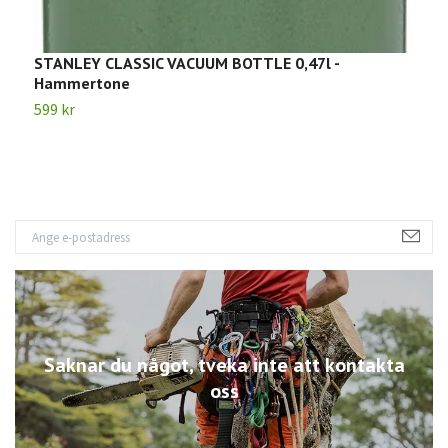
STANLEY CLASSIC VACUUM BOTTLE 0,47l -
S
Hammertone
5
599 kr
Saknar du något, tveka inte att kontakta
oss