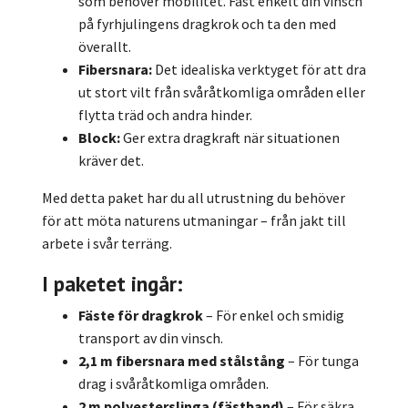
som behöver mobilitet. Fäst enkelt din vinsch
på fyrhjulingens dragkrok och ta den med
överallt.
Fibersnara:
Det idealiska verktyget för att dra
ut stort vilt från svåråtkomliga områden eller
flytta träd och andra hinder.
Block:
Ger extra dragkraft när situationen
kräver det.
Med detta paket har du all utrustning du behöver
för att möta naturens utmaningar – från jakt till
arbete i svår terräng.
I paketet ingår:
Fäste för dragkrok
– För enkel och smidig
transport av din vinsch.
2,1 m fibersnara med stålstång
– För tunga
drag i svåråtkomliga områden.
2 m polyesterslinga (fästband)
– För säkra