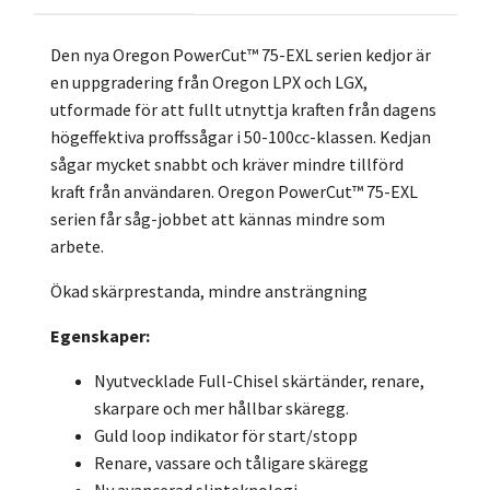
Den nya Oregon PowerCut™ 75-EXL serien kedjor är
en uppgradering från Oregon LPX och LGX,
utformade för att fullt utnyttja kraften från dagens
högeffektiva proffssågar i 50-100cc-klassen. Kedjan
sågar mycket snabbt och kräver mindre tillförd
kraft från användaren. Oregon PowerCut™ 75-EXL
serien får såg-jobbet att kännas mindre som
arbete.
Ökad skärprestanda, mindre ansträngning
Egenskaper:
Nyutvecklade Full-Chisel skärtänder, renare,
skarpare och mer hållbar skäregg.
Guld loop indikator för start/stopp
Renare, vassare och tåligare skäregg
Ny avancerad slipteknologi