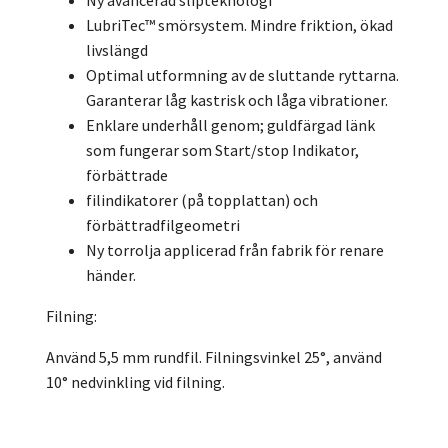
LubriTec™ smörsystem. Mindre friktion, ökad
livslängd
Optimal utformning av de sluttande ryttarna.
Garanterar låg kastrisk och låga vibrationer.
Enklare underhåll genom; guldfärgad länk
som fungerar som Start/stop Indikator,
förbättrade
filindikatorer (på topplattan) och
förbättradfilgeometri
Ny torrolja applicerad från fabrik för renare
händer.
Filning:
Använd 5,5 mm rundfil. Filningsvinkel 25°, använd
10° nedvinkling vid filning.