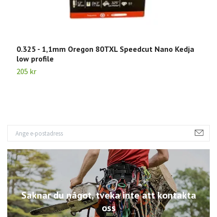
0.325 - 1,1mm Oregon 80TXL Speedcut Nano Kedja
.
low profile
3
205 kr
Saknar du något, tveka inte att kontakta
oss