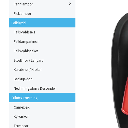
Pannlampor
Ficklampor
Fallskydd
Fallskyddssele
Falldämparlinor
Fallskyddspaket
Stödlinor / Lanyard
Karabiner / Krokar
Backup-don
Nedfirningsdon / Descender
Friluftsutrustning
Camelbak
Kylväskor
Termosar