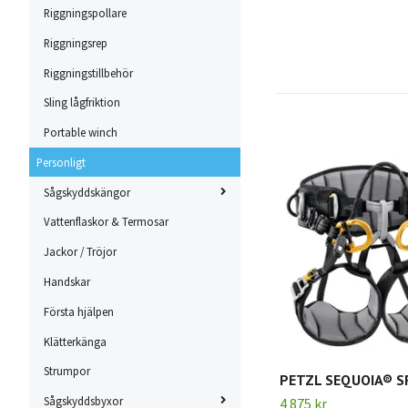
Riggningspollare
Riggningsrep
Riggningstillbehör
Sling lågfriktion
Portable winch
Personligt
Sågskyddskängor
Vattenflaskor & Termosar
Jackor / Tröjor
Handskar
Första hjälpen
Klätterkänga
Strumpor
PETZL SEQUOIA® S
Sågskyddsbyxor
4 875 kr