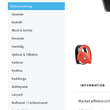
Klätterutrustning
Ascender
Kastvikt
Block & Svirvlar
Decender
Handsåg
Hjälmar & Tillbehör
Karbiner
Kastlina
Kastslunga
INFORMATION
Klätterpaket
Lanyard
Mycket effektiv oc
Multisaver / Cambiumsaver