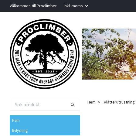
Välkommen till Proclimber
Inkl. moms
Hem
Klätterutrustning
Hem
Belysning