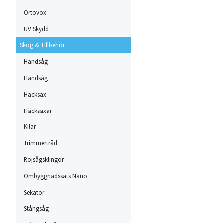
Ortovox
UV Skydd
Skog & Tillbehör
Handsåg
Handsåg
Häcksax
Häcksaxar
Kilar
Trimmertråd
Röjsågsklingor
Ombyggnadssats Nano
Sekatör
Stångsåg