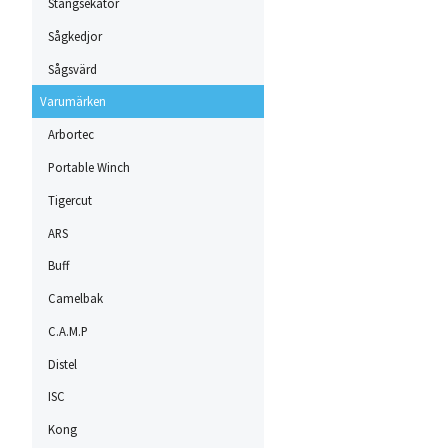
Stångsekatör
Sågkedjor
Sågsvärd
Varumärken
Arbortec
Portable Winch
Tigercut
ARS
Buff
Camelbak
C.A.M.P
Distel
ISC
Kong