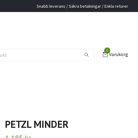
Snabb leverans / Säkra betalningar / Enkla returer
0
Varukorg
PETZL MINDER
1 185 kr