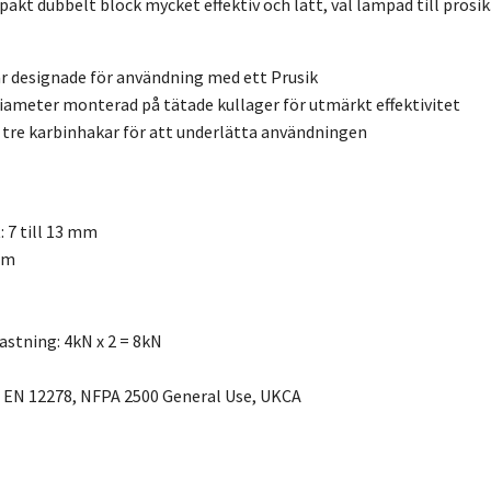
akt dubbelt block mycket effektiv och lätt, väl lämpad till prosik
ar designade för användning med ett Prusik
iameter monterad på tätade kullager för utmärkt effektivitet
l tre karbinhakar för att underlätta användningen
 7 till 13 mm
mm
stning: 4kN x 2 = 8kN
CE EN 12278, NFPA 2500 General Use, UKCA