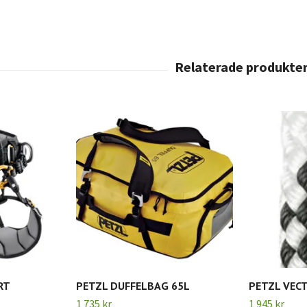
RT
PETZL DUFFELBAG 65L
PETZL VEC
1 735 kr
1 945 kr