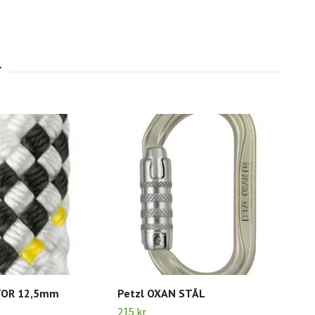
TOR 12,5mm
Petzl OXAN STÅL
PET
215 kr
147 