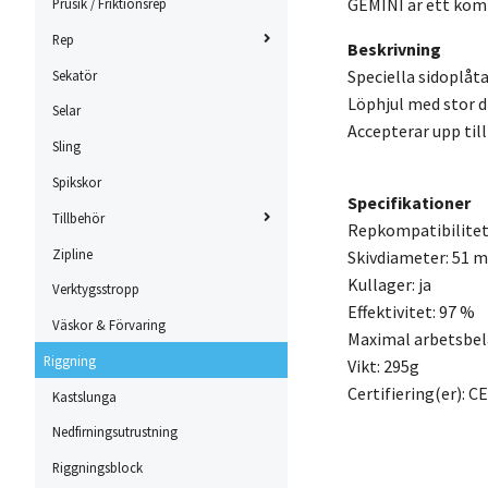
GEMINI är ett komp
Prusik / Friktionsrep
Rep
Beskrivning
Speciella sidoplåt
Sekatör
Löphjul med stor d
Selar
Accepterar upp til
Sling
Spikskor
Specifikationer
Tillbehör
Repkompatibilitet:
Zipline
Skivdiameter: 51 
Kullager: ja
Verktygsstropp
Effektivitet: 97 %
Väskor & Förvaring
Maximal arbetsbela
Riggning
Vikt: 295g
Certifiering(er): 
Kastslunga
Nedfirningsutrustning
Riggningsblock