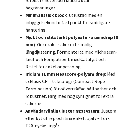
rörelsefriheten och klättra utan
begränsningar.
Minimalistisk block
: Utrustad med en
inbyggd sekundär fästpunkt för smidigare
hantering.
Mjukt och slitstarkt polyester-aramidrep (8
mm)
: Ger exakt, säker och smidig
längdjustering. Förmonterat med Michoacan-
knut och kompatibelt med Catalyst och
Distel för enkel anpassning.
Iridium 11 mm Heatcore-polyamidrep
: Med
exklusiv CRT-teknologi (Compact Rope
Termination) för oöverträffad hållbarhet och
robusthet. Färg med hög synlighet för extra
säkerhet.
Användarvänligt justeringssystem
: Justera
eller byt ut rep och lina enkelt själv – Torx
T20-nyckel ingår.