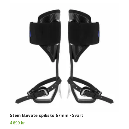
Stein Elevate spiksko 67mm - Svart
S
4 699 kr
4