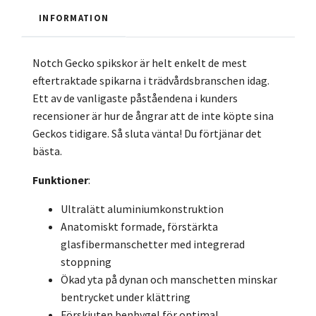
INFORMATION
Notch Gecko spikskor är helt enkelt de mest
eftertraktade spikarna i trädvårdsbranschen idag.
Ett av de vanligaste påståendena i kunders
recensioner är hur de ångrar att de inte köpte sina
Geckos tidigare. Så sluta vänta! Du förtjänar det
bästa.
Funktioner
:
Ultralätt aluminiumkonstruktion
Anatomiskt formade, förstärkta
glasfibermanschetter med integrerad
stoppning
Ökad yta på dynan och manschetten minskar
bentrycket under klättring
Förskjuten benbygel för optimal