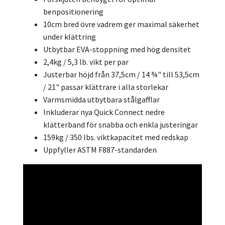
benpositionering
10cm bred övre vadrem ger maximal säkerhet
under klättring
Utbytbar EVA-stoppning med hög densitet
2,4kg / 5,3 lb. vikt per par
Justerbar höjd från 37,5cm / 14 ¾" till 53,5cm
/ 21" passar klättrare i alla storlekar
Varmsmidda utbytbara stålgafflar
Inkluderar nya Quick Connect nedre
klätterband för snabba och enkla justeringar
159kg / 350 lbs. viktkapacitet med redskap
Uppfyller ASTM F887-standarden