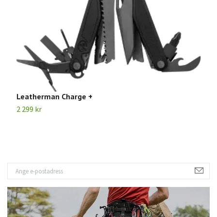
Leatherman Charge +
L
2 299 kr
2